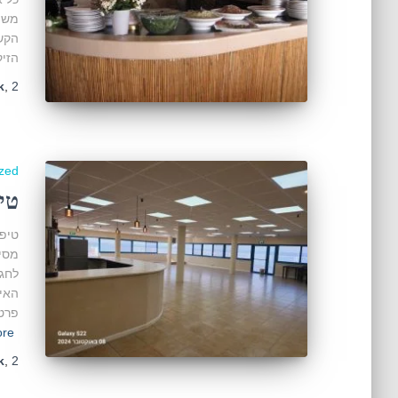
משפח
הקש
הזיק
2 שנים
,
k
zed
טי
טיפי
מסיב
לחגו
האיר
פרטי מרהיב. 1.
re…
2 שנים
,
k