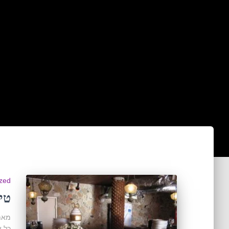
zed
טי
מאת 
כל א