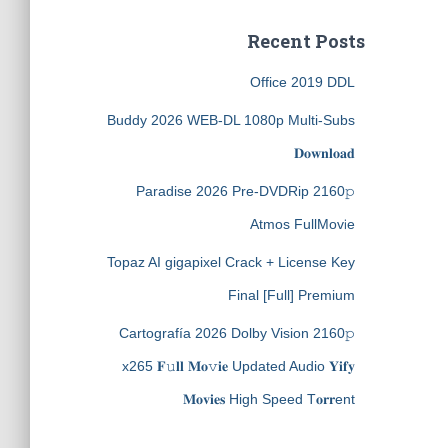
Recent Posts
Office 2019 DDL
Buddy 2026 WEB-DL 1080p Multi-Subs
𝐃𝐨𝐰𝐧𝐥𝐨𝐚𝐝
Paradise 2026 Pre-DVDRip 2160𝚙
Atmos FullMov𝗂e
Topaz AI gigapixel Crack + License Key
Final [Full] Premium
Cartografía 2026 Dolby Vision 2160𝚙
x265 𝐅𝚞𝐥𝐥 𝐌𝐨𝚟𝐢𝐞 Updated Audio 𝐘𝐢𝐟𝐲
𝐌𝐨𝐯𝐢𝐞𝐬 High Speed T𝐨𝐫𝐫ent