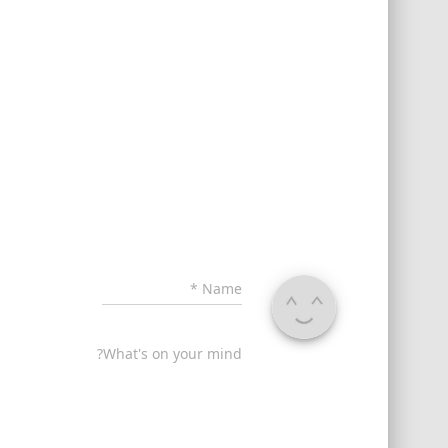
*
Name
What's on your mind?