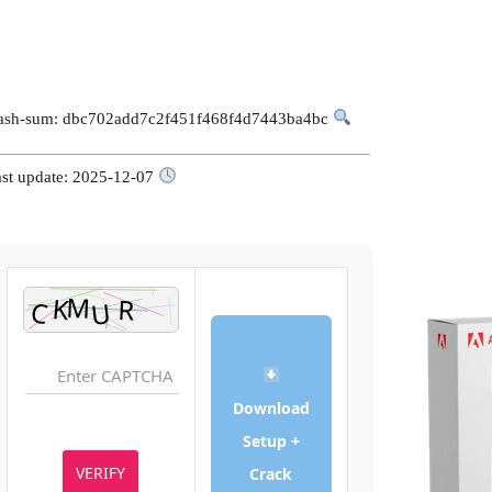
Hash-sum: dbc702add7c2f451f468f4d7443ba4bc
Last update: 2025-12-07
Download
Setup +
VERIFY
Crack