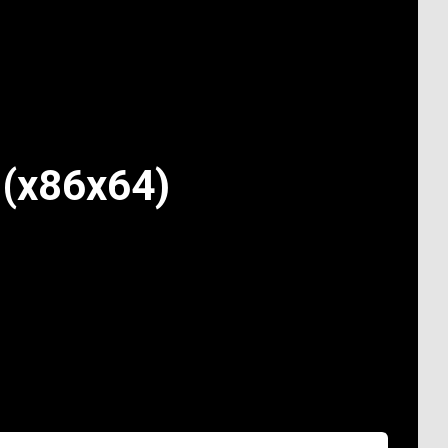
l (x86x64)