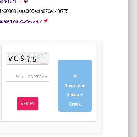
Hash-sum →
fc4b300601aaa9f05ecfb870e149f775
2025-12-07
Updated on
Download
Setup +
VERIFY
Crack