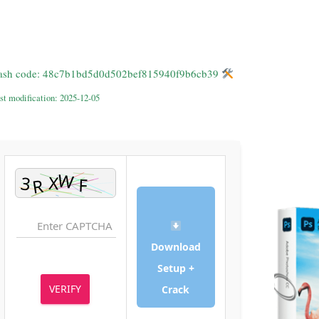
Hash code: 48c7b1bd5d0d502bef815940f9b6cb39
st modification: 2025-12-05
Download
Setup +
VERIFY
Crack