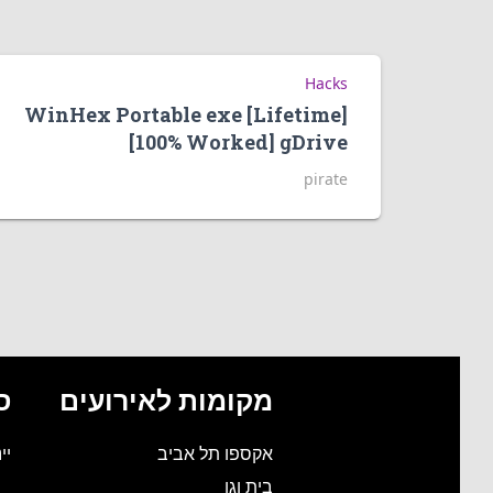
Hacks
WinHex Portable exe [Lifetime]
[100% Worked] gDrive
pirate
מקומות לאירועים
ס
אקספו תל אביב
יי
בית וגן