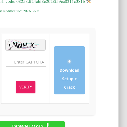
Hash code: 08258df24abf8e2028f59ea0211c381b
Last modification: 2025-12-02
Download
Setup +
VERIFY
Crack
DOWNLOAD