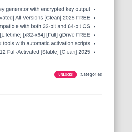
ey generator with encrypted key output
ated] All Versions [Clean] 2025 FREE
patible with both 32-bit and 64-bit OS
ifetime] [x32-x64] [Full] gDrive FREE
tools with automatic activation scripts
2 Full-Activated [Stable] [Clean] 2025
Categories:
UNLOCKS