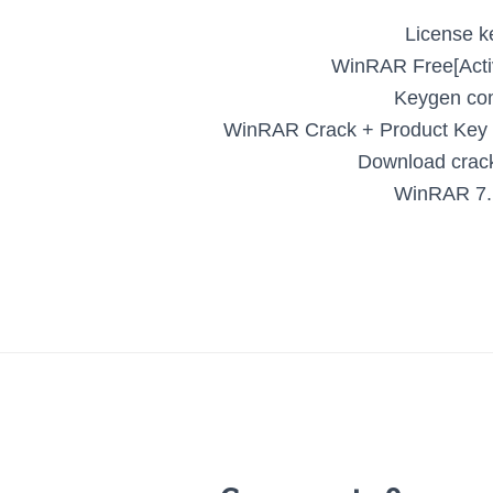
License k
WinRAR Free[Activ
Keygen com
WinRAR Crack + Product Key [L
Download crack 
WinRAR 7.1