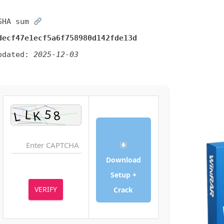
SHA sum:
decf47e1ecf5a6f758980d142fde13d
pdated:
2025-12-03
Download
Setup +
VERIFY
Crack